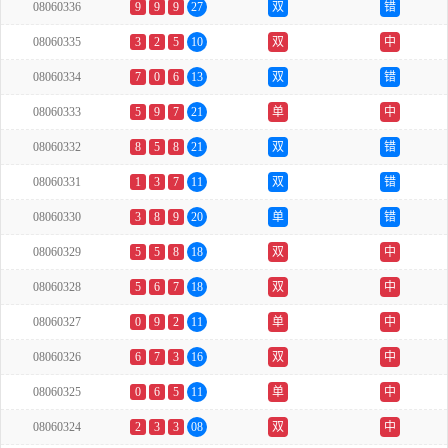
08060336
9
9
9
27
双
错
08060335
3
2
5
10
双
中
08060334
7
0
6
13
双
错
08060333
5
9
7
21
单
中
08060332
8
5
8
21
双
错
08060331
1
3
7
11
双
错
08060330
3
8
9
20
单
错
08060329
5
5
8
18
双
中
08060328
5
6
7
18
双
中
08060327
0
9
2
11
单
中
08060326
6
7
3
16
双
中
08060325
0
6
5
11
单
中
08060324
2
3
3
08
双
中