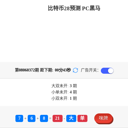
比特币28预测 PC黑马
第
08060372
期 距下期:
00
分
42
秒
广告开关：
大双
未开:
3
期
小单
未开:
4
期
小双
未开:
1
期
7
6
8
21
大
单
咪牌
+
+
=
-