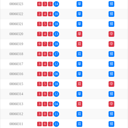
08060323
6
3
5
14
单
错
08060322
2
4
4
10
单
错
08060321
5
5
8
18
单
错
08060320
7
4
2
13
单
中
08060319
9
7
2
18
双
中
08060318
8
0
9
17
双
错
08060317
3
4
5
12
单
错
08060316
1
0
7
08
单
错
08060315
5
5
8
18
双
中
08060314
1
9
2
12
单
错
08060313
3
1
0
04
双
中
08060312
3
0
8
11
双
错
08060311
3
6
2
11
双
错