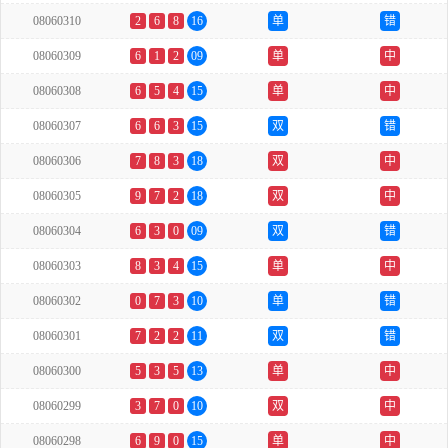
08060310
2
6
8
16
单
错
08060309
6
1
2
09
单
中
08060308
6
5
4
15
单
中
08060307
6
6
3
15
双
错
08060306
7
8
3
18
双
中
08060305
9
7
2
18
双
中
08060304
6
3
0
09
双
错
08060303
8
3
4
15
单
中
08060302
0
7
3
10
单
错
08060301
7
2
2
11
双
错
08060300
5
3
5
13
单
中
08060299
3
7
0
10
双
中
08060298
6
9
0
15
单
中