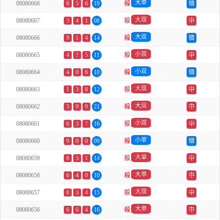
大单
08080668
8
5
6
19
殺
错
大双
08080667
3
4
1
08
殺
中
大双
08080666
9
1
4
14
殺
错
小双
08080665
4
2
5
11
殺
中
小双
08080664
4
0
6
10
殺
错
大双
08080663
1
3
8
12
殺
中
大双
08080662
3
9
9
21
殺
中
小双
08080661
6
3
7
16
殺
中
小单
08080660
9
0
0
09
殺
错
大单
08080659
8
5
1
14
殺
中
大单
08080658
6
4
0
10
殺
中
大双
08080657
8
3
4
15
殺
中
大单
08080656
6
6
4
16
殺
中