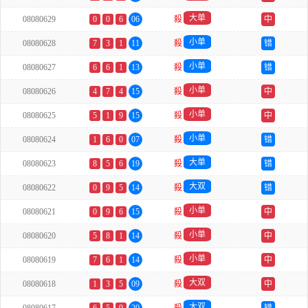
大单
08080629
0
0
6
06
殺
中
小单
08080628
7
3
1
11
殺
错
小单
08080627
6
6
1
13
殺
错
小单
08080626
4
7
4
15
殺
中
小单
08080625
5
1
9
15
殺
中
小单
08080624
1
6
0
07
殺
错
大单
08080623
8
5
6
19
殺
错
大双
08080622
0
9
5
14
殺
错
小单
08080621
0
9
6
15
殺
中
小单
08080620
5
8
1
14
殺
中
小单
08080619
7
6
1
14
殺
中
大双
08080618
1
3
5
09
殺
中
大双