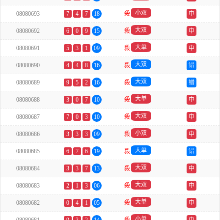
小双
08080693
7
4
7
18
殺
中
大双
08080692
6
0
9
15
殺
中
大单
08080691
5
3
1
09
殺
中
大双
08080690
4
4
8
16
殺
错
大双
08080689
9
5
2
16
殺
错
大单
08080688
3
0
7
10
殺
中
大双
08080687
7
0
3
10
殺
中
小双
08080686
3
3
3
09
殺
中
大单
08080685
6
7
6
19
殺
错
大双
08080684
3
3
7
13
殺
中
大双
08080683
2
1
3
06
殺
中
大单
08080682
0
4
1
05
殺
中
小单