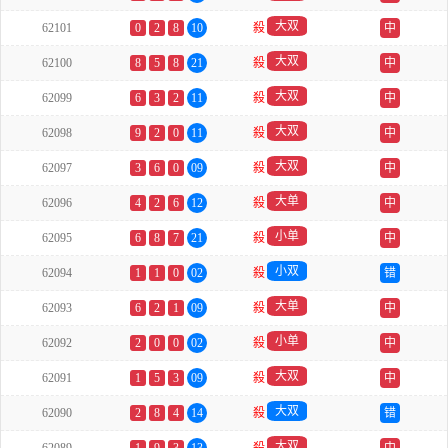
大双
62101
0
2
8
10
殺
中
大双
62100
8
5
8
21
殺
中
大双
62099
6
3
2
11
殺
中
大双
62098
9
2
0
11
殺
中
大双
62097
3
6
0
09
殺
中
大单
62096
4
2
6
12
殺
中
小单
62095
6
8
7
21
殺
中
小双
62094
1
1
0
02
殺
错
大单
62093
6
2
1
09
殺
中
小单
62092
2
0
0
02
殺
中
大双
62091
1
5
3
09
殺
中
大双
62090
2
8
4
14
殺
错
大双