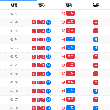
期号
号码
预测
结果
大双
62177
---
殺
---
大双
62176
9
2
4
15
殺
中
小单
62175
1
9
8
18
殺
中
小单
62174
4
5
4
13
殺
错
大双
62173
4
9
5
18
殺
错
大单
62172
5
0
3
08
殺
中
小单
62171
4
3
9
16
殺
中
大双
62170
6
2
3
11
殺
中
大双
62169
6
8
3
17
殺
中
小双
62168
2
1
9
12
殺
错
大单
62167
1
8
7
16
殺
中
小双
62166
0
0
4
04
殺
错