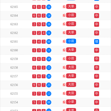
大单
62165
9
1
6
16
殺
中
小双
62164
6
6
2
14
殺
中
小双
62163
2
5
9
16
殺
中
大单
62162
5
2
4
11
殺
中
小双
62161
1
4
3
08
殺
错
大单
62160
1
3
7
11
殺
中
小双
62159
6
6
6
18
殺
中
大双
62158
6
7
2
15
殺
中
大单
62157
7
6
7
20
殺
中
大双
62156
9
9
7
25
殺
中
大双
62155
5
7
1
13
殺
中
小单
62154
5
2
1
08
殺
中
大单