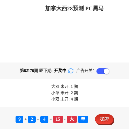
加拿大西28预测 PC黑马
第
62176
期 距下期:
开奖中
广告开关：
大双
未开:
1
期
小单
未开:
2
期
小双
未开:
4
期
9
2
4
15
大
单
咪牌
+
+
=
-