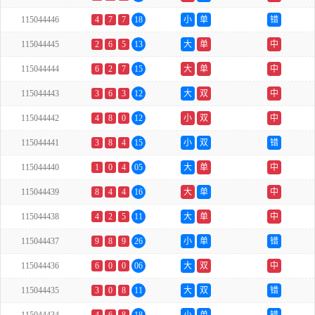
115044446
4
7
7
18
小
单
错
115044445
2
6
5
13
大
单
中
115044444
6
2
7
15
大
单
中
115044443
3
6
3
12
大
双
中
115044442
4
8
0
12
小
双
中
115044441
3
8
4
15
小
双
错
115044440
1
0
4
05
大
单
中
115044439
8
4
4
16
大
单
中
115044438
4
2
5
11
大
单
中
115044437
9
8
9
26
小
单
错
115044436
6
0
0
06
大
双
中
115044435
3
0
8
11
大
双
错