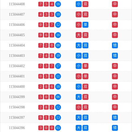
115044408
7
5
4
16
小
双
中
115044407
4
3
3
10
小
双
中
115044406
0
5
7
12
小
单
中
115044405
9
6
1
16
大
双
中
115044404
7
2
0
09
大
双
错
115044403
7
4
8
19
小
双
错
115044402
7
3
7
17
小
单
中
115044401
0
3
8
11
小
单
中
115044400
2
8
6
16
小
双
中
115044399
5
0
1
06
大
双
中
115044398
2
8
2
12
小
双
中
115044397
9
1
3
13
大
双
错
115044396
3
0
0
03
大
双
错