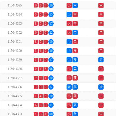
115044395
6
0
4
10
小
单
中
115044394
6
5
4
15
小
单
中
115044393
8
7
2
17
大
单
中
115044392
6
7
9
22
大
单
中
115044391
8
7
4
19
小
单
中
115044390
3
6
7
16
小
双
中
115044389
2
6
9
17
小
双
错
115044388
0
1
5
06
小
单
中
115044387
9
0
1
10
小
双
中
115044386
3
9
0
12
大
单
错
115044385
1
4
5
10
小
双
中
115044384
6
5
0
11
小
双
中
115044383
1
6
1
08
小
单
中