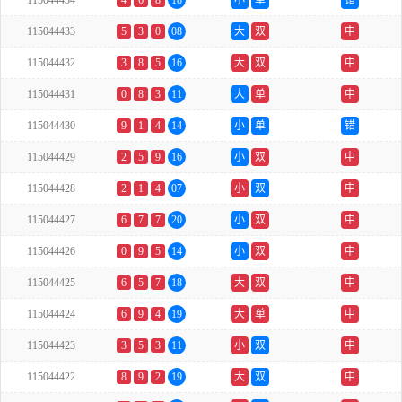
115044434
4
6
8
18
小
单
错
115044433
5
3
0
08
大
双
中
115044432
3
8
5
16
大
双
中
115044431
0
8
3
11
大
单
中
115044430
9
1
4
14
小
单
错
115044429
2
5
9
16
小
双
中
115044428
2
1
4
07
小
双
中
115044427
6
7
7
20
小
双
中
115044426
0
9
5
14
小
双
中
115044425
6
5
7
18
大
双
中
115044424
6
9
4
19
大
单
中
115044423
3
5
3
11
小
双
中
115044422
8
9
2
19
大
双
中