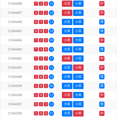
115044408
7
5
4
16
大双
小单
中
115044407
4
3
3
10
小双
大单
中
115044406
0
5
7
12
大双
小单
错
115044405
9
6
1
16
大单
小双
错
115044404
7
2
0
09
小单
大双
中
115044403
7
4
8
19
大双
小单
错
115044402
7
3
7
17
大单
小双
中
115044401
0
3
8
11
大双
小单
中
115044400
2
8
6
16
大单
小双
错
115044399
5
0
1
06
大双
小单
错
115044398
2
8
2
12
小双
大单
中
115044397
9
1
3
13
大单
小双
错
115044396
3
0
0
03
大双
小单
中