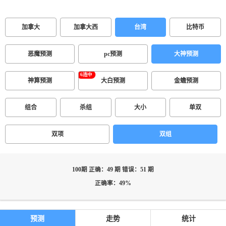
加拿大
加拿大西
台湾
比特币
恶魔预测
pc预测
大神预测
神算预测
大白预测
金蟾预测
组合
杀组
大小
单双
双项
双组
100期 正确：49 期 错误：51 期
正确率：49%
预测
走势
统计