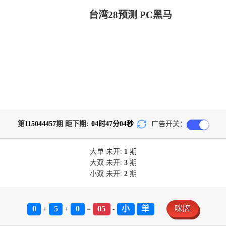
台湾28预测 PC黑马
第
115044457
期 距下期:
04
时
47
分
04
秒
广告开关：
大单
未开:
1
期
大双
未开:
3
期
小双
未开:
2
期
0
5
0
05
小
单
咪牌
+
+
=
-