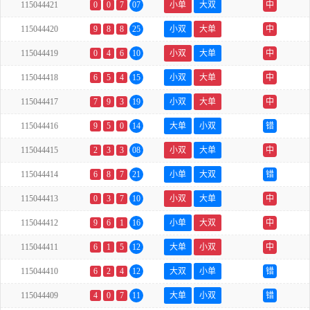
115044421
0
0
7
07
小单
大双
中
115044420
9
8
8
25
小双
大单
中
115044419
0
4
6
10
小双
大单
中
115044418
6
5
4
15
小双
大单
中
115044417
7
9
3
19
小双
大单
中
115044416
9
5
0
14
大单
小双
错
115044415
2
3
3
08
小双
大单
中
115044414
6
8
7
21
小单
大双
错
115044413
0
3
7
10
小双
大单
中
115044412
9
6
1
16
小单
大双
中
115044411
6
1
5
12
大单
小双
中
115044410
6
2
4
12
大双
小单
错
115044409
4
0
7
11
大单
小双
错