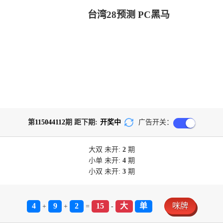
台湾28预测 PC黑马
第
115044112
期 距下期:
开奖中
广告开关：
大双
未开:
2
期
小单
未开:
4
期
小双
未开:
3
期
4
9
2
15
大
单
咪牌
+
+
=
-