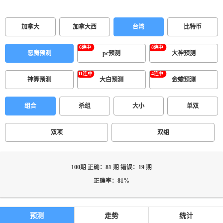
加拿大
加拿大西
台湾
比特币
恶魔预测
pc预测
大神预测
神算预测
大白预测
金蟾预测
组合
杀组
大小
单双
双项
双组
100期 正确：81 期 错误：19 期
正确率：81%
预测
走势
统计