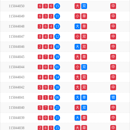
115044050
6
3
6
15
大
双
中
115044049
6
3
2
11
小
单
中
115044048
3
6
4
13
大
单
中
115044047
8
4
0
12
小
双
中
115044046
2
4
4
10
大
双
中
115044045
8
7
4
19
大
单
中
115044044
1
0
0
01
小
双
中
115044043
4
4
6
14
大
双
中
115044042
5
9
2
16
大
双
中
115044041
1
1
4
06
大
单
错
115044040
5
7
9
21
大
双
中
115044039
6
0
5
11
大
单
中
115044038
2
8
5
15
大
单
中