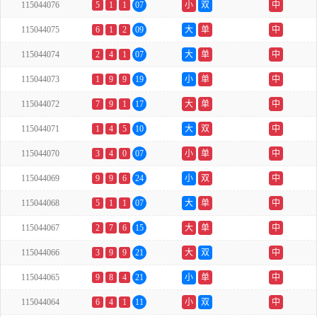
115044076
5
1
1
07
小
双
中
115044075
6
1
2
09
大
单
中
115044074
2
4
1
07
大
单
中
115044073
1
9
9
19
小
单
中
115044072
7
9
1
17
大
单
中
115044071
1
4
5
10
大
双
中
115044070
3
4
0
07
小
单
中
115044069
9
9
6
24
小
双
中
115044068
5
1
1
07
大
单
中
115044067
2
7
6
15
大
单
中
115044066
3
9
9
21
大
双
中
115044065
9
8
4
21
小
单
中
115044064
6
4
1
11
小
双
中