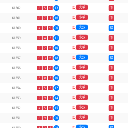
大单
61562
8
5
0
13
殺
中
小单
61561
8
7
1
16
殺
中
大双
61560
4
7
9
20
殺
错
小双
61559
2
4
5
11
殺
中
大单
61558
2
2
6
10
殺
中
大双
61557
9
3
6
18
殺
错
小单
61556
7
3
8
18
殺
中
大单
61555
5
0
5
10
殺
中
大单
61554
4
5
3
12
殺
中
大单
61553
2
9
3
14
殺
中
小双
61552
4
5
6
15
殺
中
大单
61551
8
9
3
20
殺
中
小双