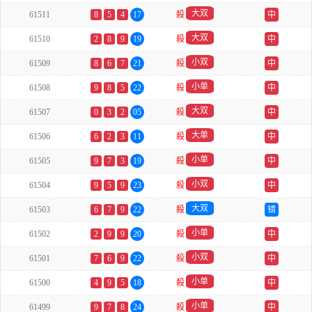
大双
61511
8
5
4
17
殺
中
大双
61510
2
8
9
19
殺
中
小双
61509
8
6
7
21
殺
中
小单
61508
9
8
5
22
殺
中
大双
61507
0
3
2
05
殺
中
大单
61506
6
2
3
11
殺
中
小单
61505
9
7
3
19
殺
中
小双
61504
9
5
9
23
殺
中
大双
61503
6
7
9
22
殺
错
小单
61502
2
9
9
20
殺
中
小双
61501
7
6
9
22
殺
中
小单
61500
4
9
5
18
殺
中
小单
61499
9
7
8
24
殺
中