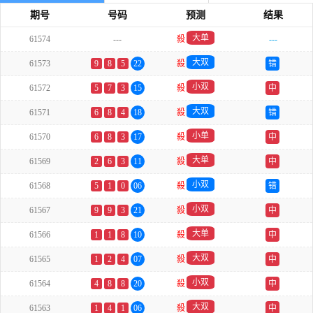
期号
号码
预测
结果
大单
61574
---
殺
---
大双
61573
9
8
5
22
殺
错
小双
61572
5
7
3
15
殺
中
大双
61571
6
8
4
18
殺
错
小单
61570
6
8
3
17
殺
中
大单
61569
2
6
3
11
殺
中
小双
61568
5
1
0
06
殺
错
小双
61567
9
9
3
21
殺
中
大单
61566
1
1
8
10
殺
中
大双
61565
1
2
4
07
殺
中
小双
61564
4
8
8
20
殺
中
大双
61563
1
4
1
06
殺
中