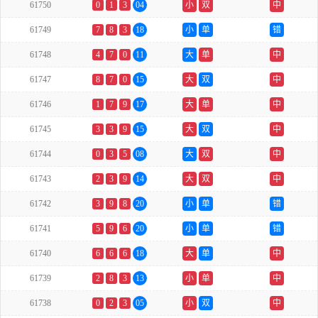
61750
0
1
3
04
小
双
中
61749
7
8
3
18
小
单
错
61748
4
7
0
11
大
单
中
61747
8
7
0
15
大
双
中
61746
1
7
9
17
大
单
中
61745
3
3
9
15
大
双
中
61744
0
3
5
08
大
双
中
61743
2
3
9
14
大
双
中
61742
3
9
8
20
小
单
错
61741
5
9
6
20
小
单
错
61740
6
6
6
18
大
单
中
61739
2
8
3
13
小
单
中
61738
0
2
3
05
小
双
中