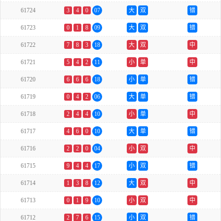
61724
3
4
0
07
大
双
错
61723
0
1
8
09
大
双
错
61722
7
8
3
18
大
双
中
61721
5
4
2
11
小
单
中
61720
6
6
6
18
小
单
错
61719
0
4
2
06
大
单
错
61718
2
4
4
10
小
单
中
61717
4
6
0
10
大
单
错
61716
2
2
0
04
小
双
中
61715
9
4
4
17
小
双
错
61714
1
3
8
12
大
双
中
61713
0
1
9
10
小
双
中
61712
2
7
6
15
小
双
错