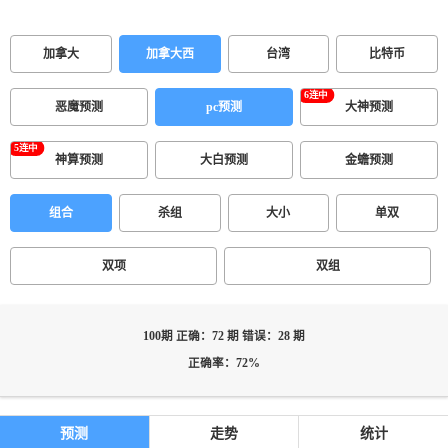
加拿大
加拿大西
台湾
比特币
恶魔预测
pc预测
大神预测
神算预测
大白预测
金蟾预测
组合
杀组
大小
单双
双项
双组
100期 正确：72 期 错误：28 期
正确率：72%
预测
走势
统计