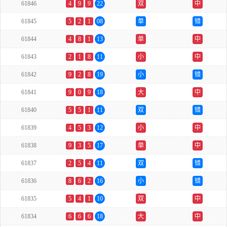
61846
4
9
9
22
双
中
61845
5
2
1
08
单
错
61844
4
8
1
13
单
中
61843
2
1
8
11
小
中
61842
9
2
8
19
小
错
61841
9
0
9
18
大
中
61840
5
5
1
11
双
错
61839
4
5
3
12
小
中
61838
9
3
5
17
单
中
61837
2
5
4
11
双
错
61836
8
6
2
16
小
错
61835
5
4
1
10
双
中
61834
6
6
6
18
大
中