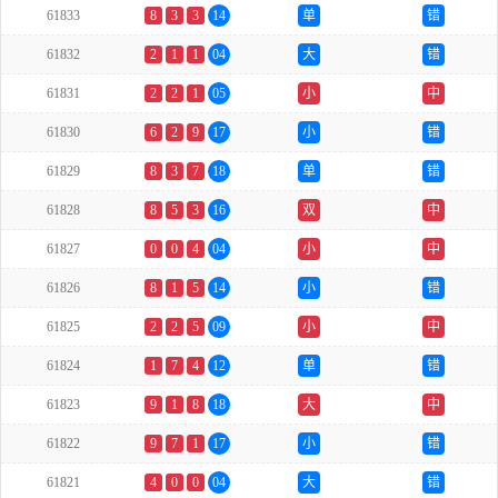
61833
8
3
3
14
单
错
61832
2
1
1
04
大
错
61831
2
2
1
05
小
中
61830
6
2
9
17
小
错
61829
8
3
7
18
单
错
61828
8
5
3
16
双
中
61827
0
0
4
04
小
中
61826
8
1
5
14
小
错
61825
2
2
5
09
小
中
61824
1
7
4
12
单
错
61823
9
1
8
18
大
中
61822
9
7
1
17
小
错
61821
4
0
0
04
大
错