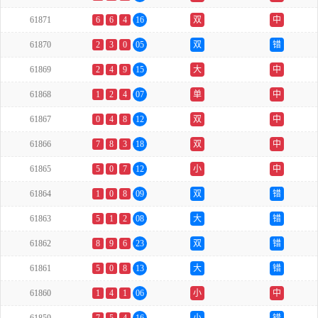
61871
6
6
4
16
双
中
61870
2
3
0
05
双
错
61869
2
4
9
15
大
中
61868
1
2
4
07
单
中
61867
0
4
8
12
双
中
61866
7
8
3
18
双
中
61865
5
0
7
12
小
中
61864
1
0
8
09
双
错
61863
5
1
2
08
大
错
61862
8
9
6
23
双
错
61861
5
0
8
13
大
错
61860
1
4
1
06
小
中