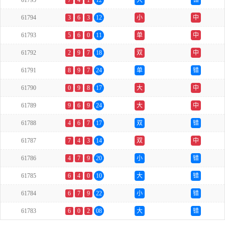
61795
7
4
1
12
大
错
61794
3
6
3
12
小
中
61793
5
6
0
11
单
中
61792
2
9
7
18
双
中
61791
8
9
7
24
单
错
61790
0
9
8
17
大
中
61789
9
6
9
24
大
中
61788
4
6
7
17
双
错
61787
7
4
3
14
双
中
61786
4
7
9
20
小
错
61785
6
4
0
10
大
错
61784
6
7
9
22
小
错
61783
6
0
2
08
大
错