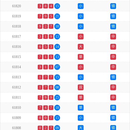
61820
3
8
4
15
小
错
61819
7
9
5
21
小
错
61818
9
2
7
18
小
错
61817
3
1
9
13
小
中
61816
6
5
3
14
大
中
61815
7
1
5
13
单
中
61814
3
1
3
07
小
中
61813
1
7
7
15
小
错
61812
1
7
0
08
双
中
61811
7
9
9
25
单
中
61810
7
4
7
18
单
错
61809
8
0
7
15
小
错
61808
0
2
7
09
大
错