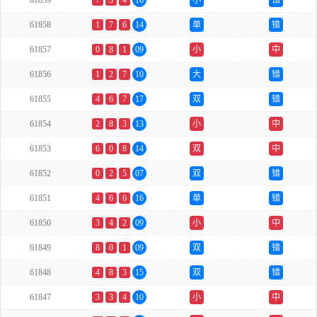
61859
7
5
4
16
小
错
61858
1
7
6
14
单
错
61857
0
8
1
09
小
中
61856
1
2
7
10
大
错
61855
4
6
7
17
双
错
61854
2
8
3
13
小
中
61853
6
0
8
14
双
中
61852
0
2
5
07
双
错
61851
4
6
6
16
单
错
61850
3
4
2
09
小
中
61849
8
0
1
09
双
错
61848
4
8
3
15
双
错
61847
3
3
4
10
小
中