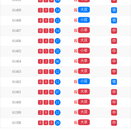
61410
8
2
4
14
殺
中
大双
61409
2
9
3
14
殺
错
小双
61408
4
0
8
12
殺
错
小单
61407
9
3
2
14
殺
中
大双
61406
5
4
8
17
殺
中
小单
61405
9
5
8
22
殺
中
大单
61404
1
3
2
06
殺
中
大双
61403
0
5
7
12
殺
中
小双
61402
8
0
4
12
殺
错
大单
61401
5
2
0
07
殺
中
大双
61400
3
3
5
11
殺
中
大双
61399
2
9
1
12
殺
中
大单
61398
8
4
8
20
殺
中