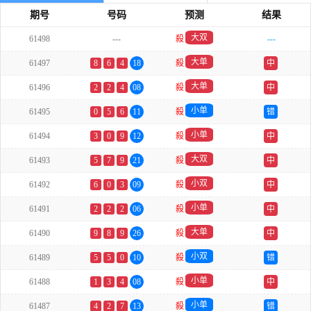
期号
号码
预测
结果
大双
61498
---
殺
---
大单
61497
8
6
4
18
殺
中
大单
61496
2
2
4
08
殺
中
小单
61495
0
5
6
11
殺
错
小单
61494
3
0
9
12
殺
中
大双
61493
5
7
9
21
殺
中
小双
61492
6
0
3
09
殺
中
小单
61491
2
2
2
06
殺
中
大单
61490
9
8
9
26
殺
中
小双
61489
5
5
0
10
殺
错
小单
61488
1
3
4
08
殺
中
小单
61487
4
2
7
13
殺
错