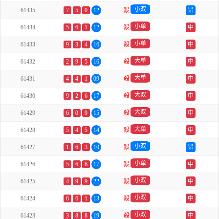
小双
61435
7
5
0
12
殺
错
小单
61434
5
6
1
12
殺
中
小单
61433
9
3
4
16
殺
中
大单
61432
2
9
5
16
殺
中
大单
61431
4
4
1
09
殺
中
大双
61430
9
2
6
17
殺
中
大双
61429
6
0
9
15
殺
中
大单
61428
5
4
5
14
殺
中
小双
61427
1
6
3
10
殺
错
小单
61426
5
6
6
17
殺
中
小双
61425
4
9
9
22
殺
中
小双
61424
6
6
1
13
殺
中
小双
61423
3
8
8
19
殺
中