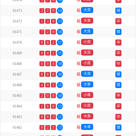
61474
3
7
0
10
殺
中
大双
61473
3
2
9
14
殺
错
大单
61472
1
3
9
13
殺
中
大双
61471
7
2
9
18
殺
错
小双
61470
9
6
2
17
殺
中
大双
61469
9
4
2
15
殺
中
小双
61468
6
9
4
19
殺
中
大双
61467
8
6
6
20
殺
错
大单
61466
4
9
2
15
殺
错
小单
61465
2
0
8
10
殺
中
小双
61464
1
6
6
13
殺
中
大单
61463
8
0
3
11
殺
中
大单
61462
8
2
5
15
殺
错