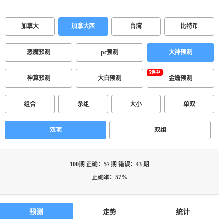
加拿大
加拿大西
台湾
比特币
恶魔预测
pc预测
大神预测
神算预测
大白预测
金蟾预测
组合
杀组
大小
单双
双项
双组
100期 正确：57 期 错误：43 期
正确率：57%
预测
走势
统计