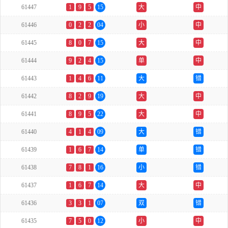
61447
1
9
5
15
大
中
61446
0
2
2
04
小
中
61445
8
0
7
15
大
中
61444
9
2
4
15
单
中
61443
1
4
6
11
大
错
61442
8
2
9
19
大
中
61441
8
9
5
22
大
中
61440
4
1
4
09
大
错
61439
1
6
7
14
单
错
61438
7
8
1
16
小
错
61437
1
6
7
14
大
中
61436
3
3
1
07
双
错
61435
7
5
0
12
小
中