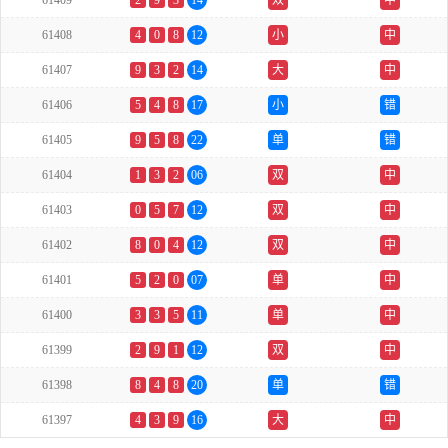
61409
2
9
3
14
双
中
61408
4
0
8
12
小
中
61407
9
3
2
14
大
中
61406
5
4
8
17
小
错
61405
9
5
8
22
单
错
61404
1
3
2
06
双
中
61403
0
5
7
12
双
中
61402
8
0
4
12
双
中
61401
5
2
0
07
单
中
61400
3
3
5
11
单
中
61399
2
9
1
12
双
中
61398
8
4
8
20
单
错
61397
4
3
9
16
大
中