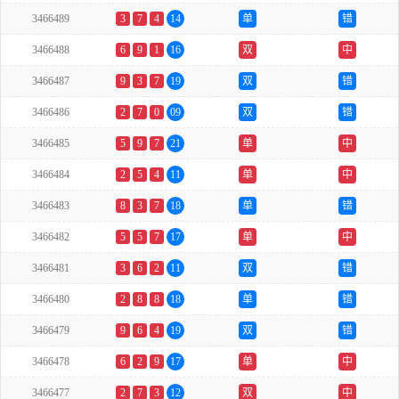
3466489
3
7
4
14
单
错
3466488
6
9
1
16
双
中
3466487
9
3
7
19
双
错
3466486
2
7
0
09
双
错
3466485
5
9
7
21
单
中
3466484
2
5
4
11
单
中
3466483
8
3
7
18
单
错
3466482
5
5
7
17
单
中
3466481
3
6
2
11
双
错
3466480
2
8
8
18
单
错
3466479
9
6
4
19
双
错
3466478
6
2
9
17
单
中
3466477
2
7
3
12
双
中