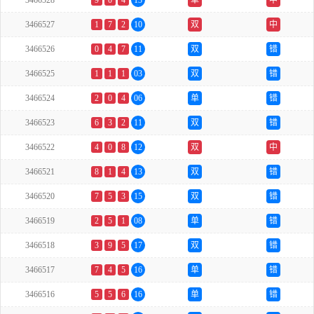
3466528
9
0
4
13
单
中
3466527
1
7
2
10
双
中
3466526
0
4
7
11
双
错
3466525
1
1
1
03
双
错
3466524
2
0
4
06
单
错
3466523
6
3
2
11
双
错
3466522
4
0
8
12
双
中
3466521
8
1
4
13
双
错
3466520
7
5
3
15
双
错
3466519
2
5
1
08
单
错
3466518
3
9
5
17
双
错
3466517
7
4
5
16
单
错
3466516
5
5
6
16
单
错