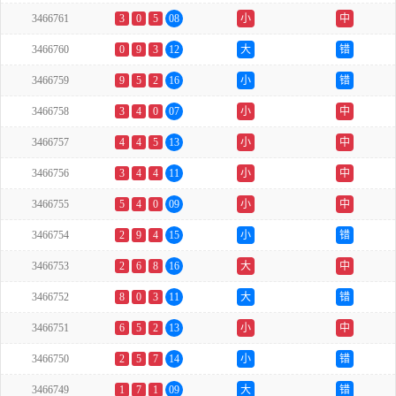
3466761
3
0
5
08
小
中
3466760
0
9
3
12
大
错
3466759
9
5
2
16
小
错
3466758
3
4
0
07
小
中
3466757
4
4
5
13
小
中
3466756
3
4
4
11
小
中
3466755
5
4
0
09
小
中
3466754
2
9
4
15
小
错
3466753
2
6
8
16
大
中
3466752
8
0
3
11
大
错
3466751
6
5
2
13
小
中
3466750
2
5
7
14
小
错
3466749
1
7
1
09
大
错