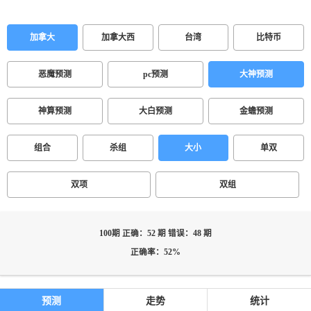
加拿大
加拿大西
台湾
比特币
恶魔预测
pc预测
大神预测
神算预测
大白预测
金蟾预测
组合
杀组
大小
单双
双项
双组
100期 正确：52 期 错误：48 期
正确率：52%
预测
走势
统计