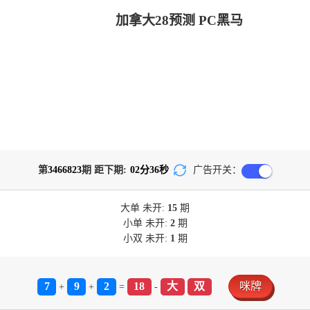
加拿大28预测 PC黑马
第
3466823
期 距下期:
02
分
36
秒
广告开关：
大单
未开:
15
期
小单
未开:
2
期
小双
未开:
1
期
7
9
2
18
大
双
咪牌
+
+
=
-