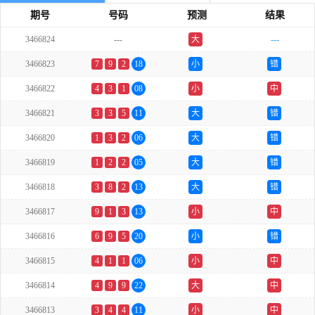
期号
号码
预测
结果
3466824
---
大
---
单
3466823
7
9
2
18
小
错
3466822
4
3
1
08
小
中
3466821
3
3
5
11
大
错
3466820
1
3
2
06
大
错
3466819
1
2
2
05
大
错
3466818
3
8
2
13
大
错
3466817
9
1
3
13
小
中
3466816
6
9
5
20
小
错
3466815
4
1
1
06
小
中
3466814
4
9
9
22
大
中
3466813
3
4
4
11
小
中