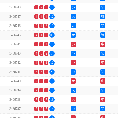
3466748
8
7
0
15
小
错
3466747
4
4
4
12
大
错
3466746
0
4
6
10
大
错
3466745
4
1
3
08
大
错
3466744
6
3
4
13
小
中
3466743
4
8
2
14
小
错
3466742
4
7
1
12
小
中
3466741
5
6
9
20
小
错
3466740
7
0
8
15
大
中
3466739
2
8
3
13
大
错
3466738
7
4
7
18
大
中
3466737
7
2
5
14
小
错