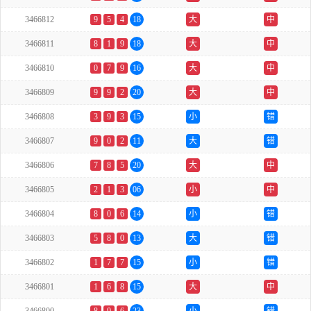
3466812
9
5
4
18
大
中
3466811
8
1
9
18
大
中
3466810
0
7
9
16
大
中
3466809
9
9
2
20
大
中
3466808
3
9
3
15
小
错
3466807
9
0
2
11
大
错
3466806
7
8
5
20
大
中
3466805
2
1
3
06
小
中
3466804
8
0
6
14
小
错
3466803
5
8
0
13
大
错
3466802
1
7
7
15
小
错
3466801
1
6
8
15
大
中