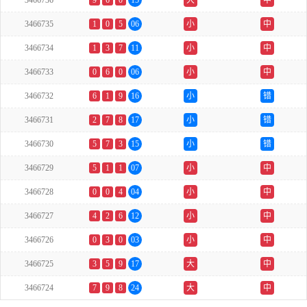
3466736
9
6
0
15
大
中
3466735
1
0
5
06
小
中
3466734
1
3
7
11
小
中
3466733
0
6
0
06
小
中
3466732
6
1
9
16
小
错
3466731
2
7
8
17
小
错
3466730
5
7
3
15
小
错
3466729
5
1
1
07
小
中
3466728
0
0
4
04
小
中
3466727
4
2
6
12
小
中
3466726
0
3
0
03
小
中
3466725
3
5
9
17
大
中
3466724
7
9
8
24
大
中