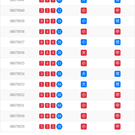
08070941
3
1
1
05
大
错
08070940
3
2
7
12
小
中
08070939
9
6
3
18
小
错
08070938
2
4
6
12
小
中
08070937
6
8
6
20
小
错
08070936
8
8
4
20
大
中
08070935
7
4
0
11
小
中
08070934
3
2
5
10
大
错
08070933
1
1
2
04
大
错
08070932
6
1
1
08
小
中
08070931
3
0
1
04
小
中
08070930
0
4
0
04
小
中
08070929
5
3
2
10
小
中