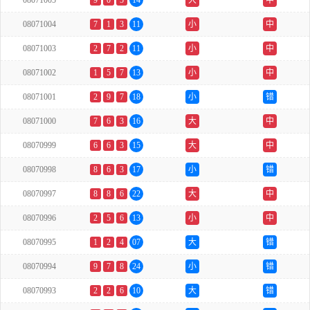
08071005
9
0
5
14
大
中
08071004
7
1
3
11
小
中
08071003
2
7
2
11
小
中
08071002
1
5
7
13
小
中
08071001
2
9
7
18
小
错
08071000
7
6
3
16
大
中
08070999
6
6
3
15
大
中
08070998
8
6
3
17
小
错
08070997
8
8
6
22
大
中
08070996
2
5
6
13
小
中
08070995
1
2
4
07
大
错
08070994
9
7
8
24
小
错
08070993
2
2
6
10
大
错