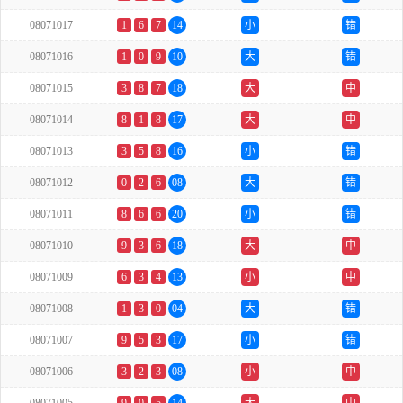
08071017
1
6
7
14
小
错
08071016
1
0
9
10
大
错
08071015
3
8
7
18
大
中
08071014
8
1
8
17
大
中
08071013
3
5
8
16
小
错
08071012
0
2
6
08
大
错
08071011
8
6
6
20
小
错
08071010
9
3
6
18
大
中
08071009
6
3
4
13
小
中
08071008
1
3
0
04
大
错
08071007
9
5
3
17
小
错
08071006
3
2
3
08
小
中