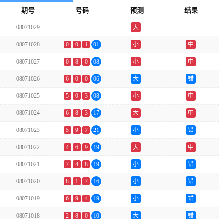
期号
号码
预测
结果
08071029
---
大
---
双
08071028
0
0
1
01
小
中
08071027
0
8
0
08
小
中
08071026
6
0
0
06
大
错
08071025
5
0
3
08
小
中
08071024
6
8
3
17
大
中
08071023
5
9
7
21
小
错
08071022
4
6
9
19
大
中
08071021
7
4
8
19
小
错
08071020
8
1
7
16
小
错
08071019
6
9
4
19
小
错
08071018
2
8
0
10
大
错