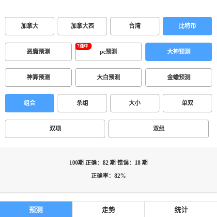
加拿大
加拿大西
台湾
比特币
恶魔预测
pc预测
大神预测
神算预测
大白预测
金蟾预测
组合
杀组
大小
单双
双项
双组
100期 正确：82 期 错误：18 期
正确率：82%
预测
走势
统计