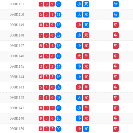
08081151
7
9
9
25
小
双
错
08081150
5
5
1
11
大
双
错
08081149
0
4
9
13
小
双
中
08081148
7
7
8
22
小
双
中
08081147
9
5
4
18
小
双
中
08081146
4
5
8
17
大
单
中
08081145
3
8
3
14
小
双
中
08081144
6
5
5
16
小
双
中
08081143
5
4
0
09
小
单
中
08081142
1
1
6
08
大
双
中
08081141
8
9
2
19
小
单
中
08081140
9
7
0
16
小
双
中
08081139
0
2
7
09
小
双
中