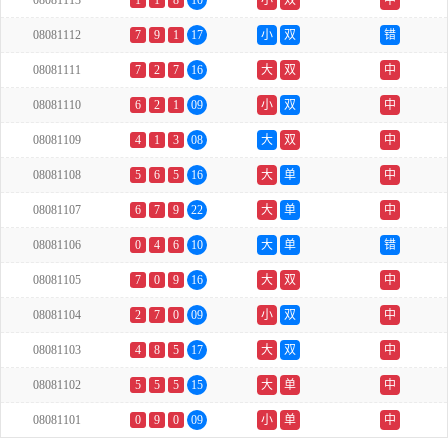
08081113
1
1
8
10
小
双
中
08081112
7
9
1
17
小
双
错
08081111
7
2
7
16
大
双
中
08081110
6
2
1
09
小
双
中
08081109
4
1
3
08
大
双
中
08081108
5
6
5
16
大
单
中
08081107
6
7
9
22
大
单
中
08081106
0
4
6
10
大
单
错
08081105
7
0
9
16
大
双
中
08081104
2
7
0
09
小
双
中
08081103
4
8
5
17
大
双
中
08081102
5
5
5
15
大
单
中
08081101
0
9
0
09
小
单
中