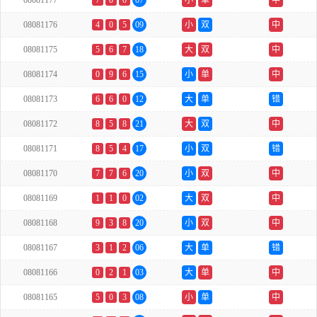
08081177
7
0
0
07
小
单
中
08081176
4
0
5
09
小
双
中
08081175
5
6
7
18
大
双
中
08081174
0
9
6
15
小
单
中
08081173
6
6
0
12
大
单
错
08081172
8
5
8
21
大
双
中
08081171
8
5
4
17
小
双
错
08081170
7
7
6
20
小
双
中
08081169
1
1
0
02
大
双
中
08081168
9
3
8
20
小
双
中
08081167
3
1
2
06
大
单
错
08081166
0
2
1
03
大
单
中
08081165
5
0
3
08
小
单
中