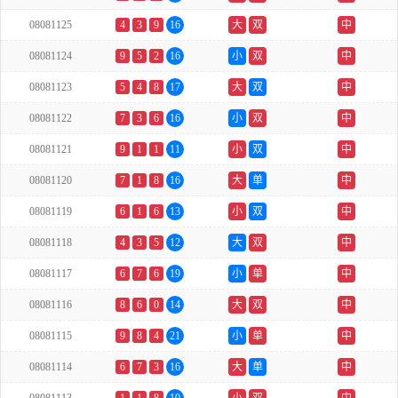
08081125
4
3
9
16
大
双
中
08081124
9
5
2
16
小
双
中
08081123
5
4
8
17
大
双
中
08081122
7
3
6
16
小
双
中
08081121
9
1
1
11
小
双
中
08081120
7
1
8
16
大
单
中
08081119
6
1
6
13
小
双
中
08081118
4
3
5
12
大
双
中
08081117
6
7
6
19
小
单
中
08081116
8
6
0
14
大
双
中
08081115
9
8
4
21
小
单
中
08081114
6
7
3
16
大
单
中