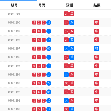
期号
号码
预测
结果
08081201
---
大
单
---
08081200
5
2
6
13
小
双
中
08081199
7
0
3
10
小
双
中
08081198
7
5
3
15
大
双
中
08081197
5
1
3
09
大
双
错
08081196
3
7
0
10
小
单
中
08081195
9
3
1
13
小
单
中
08081194
7
3
4
14
小
双
中
08081193
9
9
9
27
大
单
中
08081192
0
6
0
06
小
双
中
08081191
1
7
2
10
大
双
中
08081190
8
5
1
14
大
单
中