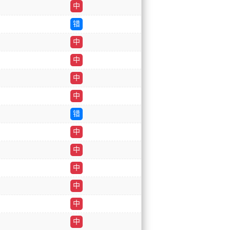
中
错
中
中
中
中
错
中
中
中
中
中
中