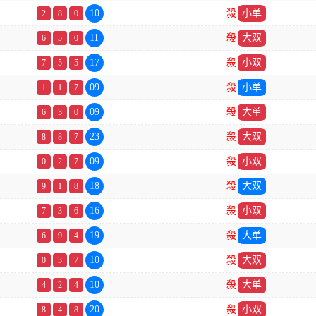
10
殺
小单
2
8
0
11
殺
大双
6
5
0
17
殺
小双
7
5
5
09
殺
小单
1
1
7
09
殺
大单
6
3
0
23
殺
大双
8
8
7
09
殺
小双
0
2
7
18
殺
大双
9
1
8
16
殺
小双
7
3
6
19
殺
大单
6
9
4
10
殺
大双
0
3
7
10
殺
大单
4
2
4
20
殺
小双
8
4
8