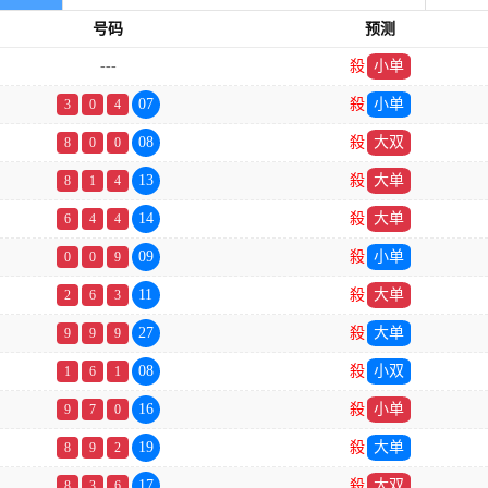
号码
预测
---
殺
小单
07
殺
小单
3
0
4
08
殺
大双
8
0
0
13
殺
大单
8
1
4
14
殺
大单
6
4
4
09
殺
小单
0
0
9
11
殺
大单
2
6
3
27
殺
大单
9
9
9
08
殺
小双
1
6
1
16
殺
小单
9
7
0
19
殺
大单
8
9
2
17
殺
大双
8
3
6