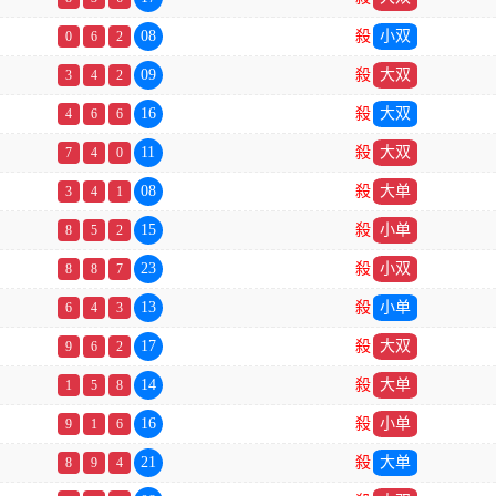
08
殺
小双
0
6
2
09
殺
大双
3
4
2
16
殺
大双
4
6
6
11
殺
大双
7
4
0
08
殺
大单
3
4
1
15
殺
小单
8
5
2
23
殺
小双
8
8
7
13
殺
小单
6
4
3
17
殺
大双
9
6
2
14
殺
大单
1
5
8
16
殺
小单
9
1
6
21
殺
大单
8
9
4