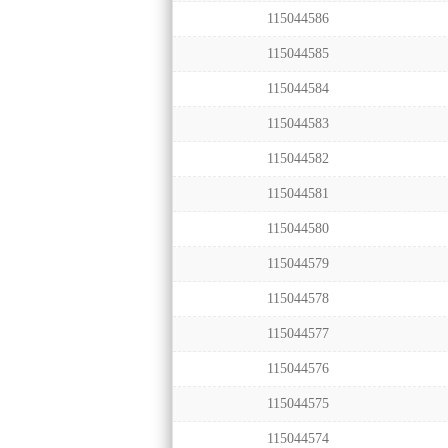
115044586
115044585
115044584
115044583
115044582
115044581
115044580
115044579
115044578
115044577
115044576
115044575
115044574