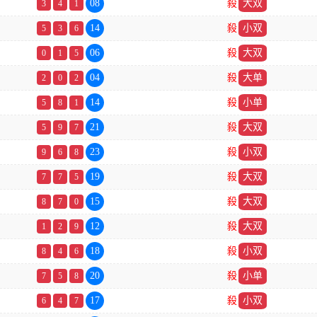
08
殺
大双
3
4
1
14
殺
小双
5
3
6
06
殺
大双
0
1
5
04
殺
大单
2
0
2
14
殺
小单
5
8
1
21
殺
大双
5
9
7
23
殺
小双
9
6
8
19
殺
大双
7
7
5
15
殺
大双
8
7
0
12
殺
大双
1
2
9
18
殺
小双
8
4
6
20
殺
小单
7
5
8
17
殺
小双
6
4
7