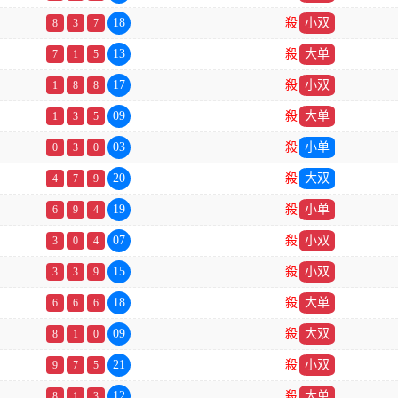
18
殺
小双
8
3
7
13
殺
大单
7
1
5
17
殺
小双
1
8
8
09
殺
大单
1
3
5
03
殺
小单
0
3
0
20
殺
大双
4
7
9
19
殺
小单
6
9
4
07
殺
小双
3
0
4
15
殺
小双
3
3
9
18
殺
大单
6
6
6
09
殺
大双
8
1
0
21
殺
小双
9
7
5
12
殺
大单
8
1
3