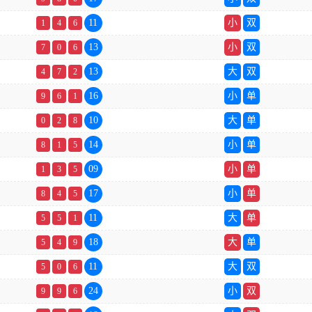
11
小
双
1
4
6
13
小
双
7
0
6
13
大
双
4
7
2
16
小
单
9
6
1
10
大
单
0
2
8
14
小
单
8
1
5
09
小
单
1
3
5
17
小
单
8
4
5
11
大
单
5
5
1
18
大
单
5
4
9
11
大
双
5
0
6
24
小
双
9
9
6