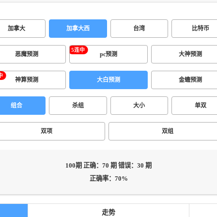
加拿大
加拿大西
台湾
比特币
恶魔预测
pc预测
大神预测
神算预测
大白预测
金蟾预测
组合
杀组
大小
单双
双项
双组
100期 正确：70 期 错误：30 期
正确率：70%
走势