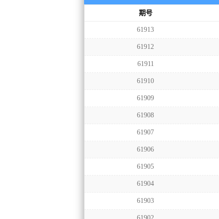
期号
61913
61912
61911
61910
61909
61908
61907
61906
61905
61904
61903
61902