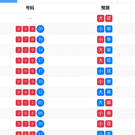
号码
预测
---
大
双
20
小
单
8
3
9
10
小
单
3
7
0
14
大
单
2
3
9
17
大
双
5
3
9
17
小
双
2
9
6
10
小
单
0
7
3
12
大
单
8
4
0
05
大
单
2
1
2
09
小
单
3
0
6
10
小
双
3
7
0
17
小
双
9
8
0