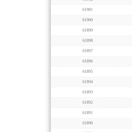
61901
61900
61899
61898
61897
61896
61895
61894
61893
61892
61891
61890