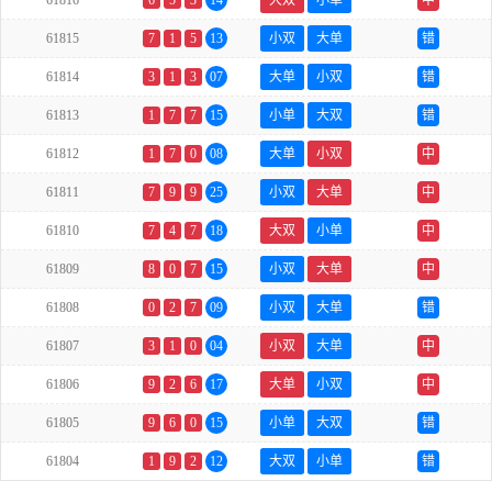
61816
6
5
3
14
大双
小单
中
61815
7
1
5
13
小双
大单
错
61814
3
1
3
07
大单
小双
错
61813
1
7
7
15
小单
大双
错
61812
1
7
0
08
大单
小双
中
61811
7
9
9
25
小双
大单
中
61810
7
4
7
18
大双
小单
中
61809
8
0
7
15
小双
大单
中
61808
0
2
7
09
小双
大单
错
61807
3
1
0
04
小双
大单
中
61806
9
2
6
17
大单
小双
中
61805
9
6
0
15
小单
大双
错
61804
1
9
2
12
大双
小单
错