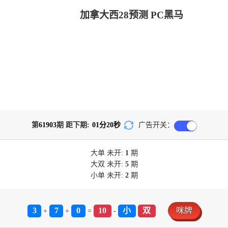
加拿大西28预测 PC黑马
第
61903
期 距下期:
01
分
20
秒
广告开关：
大单
未开:
1
期
大双
未开:
5
期
小单
未开:
2
期
3
7
0
10
小
双
咪牌
+
+
=
-