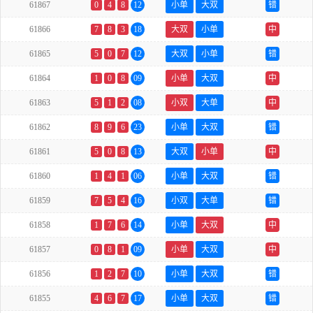
61867
0
4
8
12
小单
大双
错
61866
7
8
3
18
大双
小单
中
61865
5
0
7
12
大双
小单
错
61864
1
0
8
09
小单
大双
中
61863
5
1
2
08
小双
大单
中
61862
8
9
6
23
小单
大双
错
61861
5
0
8
13
大双
小单
中
61860
1
4
1
06
小单
大双
错
61859
7
5
4
16
小双
大单
错
61858
1
7
6
14
小单
大双
中
61857
0
8
1
09
小单
大双
中
61856
1
2
7
10
小单
大双
错
61855
4
6
7
17
小单
大双
错