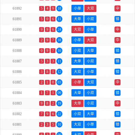
61892
5
4
9
18
小单
大双
中
61891
5
0
6
11
大单
小双
错
61890
9
9
6
24
大双
小单
中
61889
2
9
7
18
小单
大双
中
61888
0
9
7
16
小双
大单
错
61887
5
3
3
11
大单
小双
错
61886
3
8
1
12
大双
小单
错
61885
2
1
0
03
小单
大双
中
61884
1
7
1
09
大单
小双
错
61883
9
8
2
19
大单
小双
中
61882
7
9
6
22
小双
大单
错
61881
2
3
5
10
大双
小单
错