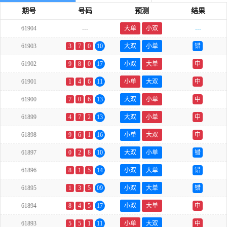
期号
号码
预测
结果
61904
---
大单
小双
---
61903
3
7
0
10
大双
小单
错
61902
9
8
0
17
小双
大单
中
61901
1
4
6
11
小单
大双
中
61900
7
0
6
13
大双
小单
中
61899
4
7
2
13
大双
小单
中
61898
9
6
1
16
小单
大双
中
61897
0
2
8
10
大双
小单
错
61896
8
1
5
14
小双
大单
错
61895
1
3
5
09
小双
大单
错
61894
8
4
5
17
小双
大单
中
61893
5
5
1
11
小单
大双
中