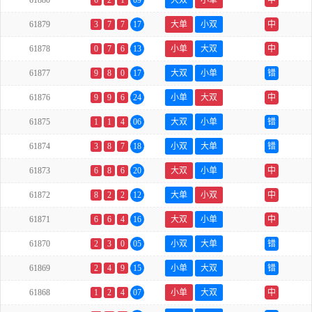
61880
6
2
1
09
大双
小单
中
61879
3
7
7
17
大单
小双
中
61878
0
7
6
13
小单
大双
中
61877
9
8
0
17
大双
小单
错
61876
9
9
6
24
小单
大双
中
61875
1
1
4
06
大双
小单
错
61874
3
8
7
18
小双
大单
错
61873
6
8
6
20
大双
小单
中
61872
8
2
2
12
大单
小双
中
61871
6
6
4
16
大双
小单
中
61870
2
3
0
05
小双
大单
错
61869
2
4
9
15
小单
大双
错
61868
1
2
4
07
小单
大双
中