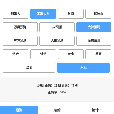
加拿大
加拿大西
台湾
比特币
恶魔预测
pc预测
大神预测
神算预测
大白预测
金蟾预测
组合
杀组
大小
单双
双项
双组
100期 正确：52 期 错误：48 期
正确率：52%
预测
走势
统计