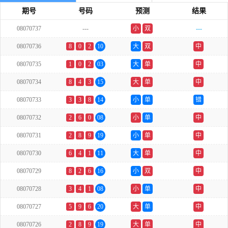
期号
号码
预测
结果
08070737
---
小
双
---
08070736
8
0
2
10
大
双
中
08070735
1
0
2
03
大
单
中
08070734
8
4
3
15
大
单
中
08070733
3
3
8
14
小
单
错
08070732
2
6
0
08
小
单
中
08070731
2
8
9
19
小
单
中
08070730
6
4
1
11
大
单
中
08070729
8
2
6
16
小
双
中
08070728
3
4
1
08
小
单
中
08070727
5
9
6
20
大
单
中
08070726
2
8
9
19
大
单
中