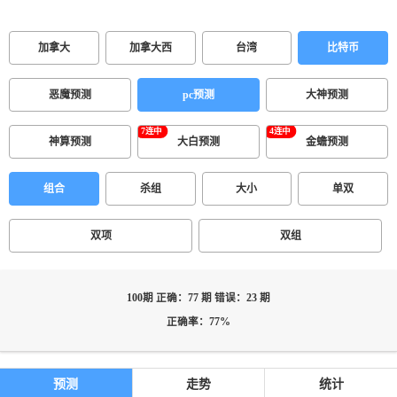
加拿大
加拿大西
台湾
比特币
恶魔预测
pc预测
大神预测
神算预测
大白预测
金蟾预测
组合
杀组
大小
单双
双项
双组
100期 正确：77 期 错误：23 期
正确率：77%
预测
走势
统计