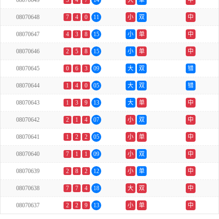
08070649
3
4
7
14
大
单
中
08070648
7
4
0
11
小
双
中
08070647
4
3
8
15
小
单
中
08070646
2
5
8
15
小
单
中
08070645
0
6
3
09
大
双
错
08070644
1
4
0
05
大
双
错
08070643
1
3
9
13
大
单
中
08070642
2
1
4
07
小
双
中
08070641
1
2
2
05
小
单
中
08070640
7
1
1
09
小
双
中
08070639
2
8
2
12
小
单
中
08070638
7
7
4
18
大
双
中
08070637
2
2
9
13
小
单
中