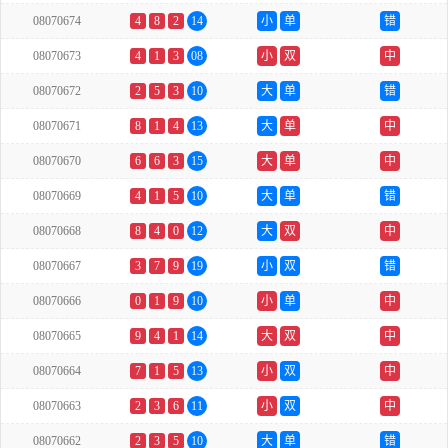
08070674
4
8
2
14
小
单
错
08070673
4
1
3
08
小
双
中
08070672
2
5
3
10
大
单
错
08070671
8
1
4
13
大
单
中
08070670
6
6
3
15
大
单
中
08070669
4
1
5
10
大
单
错
08070668
8
4
0
12
大
双
中
08070667
3
7
9
19
小
双
错
08070666
0
1
9
10
小
单
中
08070665
9
4
1
14
大
双
中
08070664
7
1
5
13
小
双
中
08070663
2
3
6
11
小
双
中
08070662
2
3
5
10
大
单
错