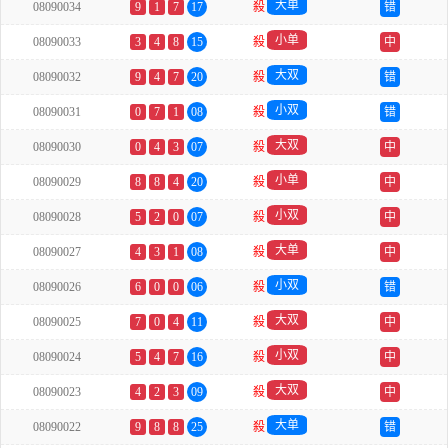
大单
08090034
9
1
7
17
殺
错
小单
08090033
3
4
8
15
殺
中
大双
08090032
9
4
7
20
殺
错
小双
08090031
0
7
1
08
殺
错
大双
08090030
0
4
3
07
殺
中
小单
08090029
8
8
4
20
殺
中
小双
08090028
5
2
0
07
殺
中
大单
08090027
4
3
1
08
殺
中
小双
08090026
6
0
0
06
殺
错
大双
08090025
7
0
4
11
殺
中
小双
08090024
5
4
7
16
殺
中
大双
08090023
4
2
3
09
殺
中
大单
08090022
9
8
8
25
殺
错