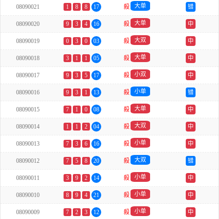
大单
08090021
1
8
8
17
殺
错
大单
08090020
9
3
4
16
殺
中
大双
08090019
0
3
0
03
殺
中
大单
08090018
3
1
1
05
殺
中
小双
08090017
9
3
5
17
殺
中
小单
08090016
9
3
1
13
殺
错
大单
08090015
7
1
0
08
殺
中
大双
08090014
1
1
2
04
殺
中
小单
08090013
7
3
6
16
殺
中
大双
08090012
7
5
8
20
殺
错
小单
08090011
3
9
2
14
殺
中
小单
08090010
8
9
4
21
殺
中
小单
08090009
7
2
3
12
殺
中