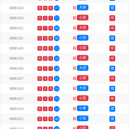
大单
08081434
8
0
9
17
殺
错
小双
08081433
9
1
7
17
殺
中
大双
08081432
1
7
0
08
殺
中
小双
08081431
3
5
0
08
殺
错
小双
08081430
0
6
5
11
殺
中
小双
08081429
6
9
3
18
殺
中
大双
08081428
9
2
7
18
殺
错
小双
08081427
9
4
8
21
殺
中
大双
08081426
5
0
9
14
殺
错
小双
08081425
5
3
7
15
殺
中
小单
08081424
8
2
3
13
殺
错
小双
08081423
0
1
5
06
殺
错
小双