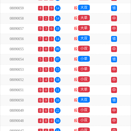
大双
08090059
4
1
9
14
殺
错
大单
08090058
7
2
5
14
殺
中
大单
08090057
9
3
6
18
殺
中
大双
08090056
7
4
3
14
殺
错
小双
08090055
2
0
7
09
殺
中
小单
08090054
5
1
1
07
殺
错
小单
08090053
3
9
3
15
殺
中
小双
08090052
5
4
9
18
殺
中
大单
08090051
9
0
2
11
殺
中
大双
08090050
6
9
1
16
殺
错
小双
08090049
8
6
8
22
殺
中
小双
08090048
4
8
4
16
殺
中
小双