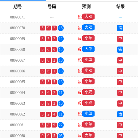
期号
号码
预测
结果
大双
08090071
---
殺
---
大双
08090070
5
9
2
16
殺
错
小单
08090069
3
7
2
12
殺
中
大单
08090068
9
0
6
15
殺
错
小单
08090067
0
8
2
10
殺
中
小双
08090066
6
6
1
13
殺
中
小单
08090065
8
5
5
18
殺
中
小双
08090064
3
6
2
11
殺
中
小双
08090063
6
8
2
16
殺
中
小单
08090062
5
2
4
11
殺
错
小单
08090061
5
8
9
22
殺
中
大单
08090060
0
0
5
05
殺
中