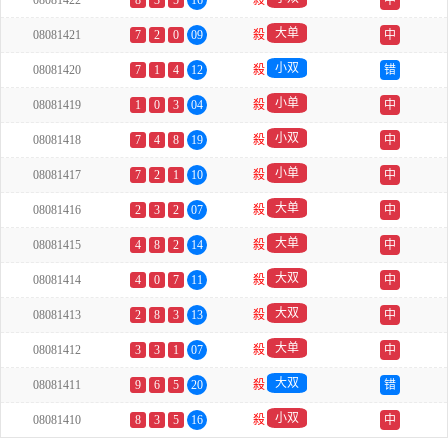
08081422
8
3
5
16
殺
中
大单
08081421
7
2
0
09
殺
中
小双
08081420
7
1
4
12
殺
错
小单
08081419
1
0
3
04
殺
中
小双
08081418
7
4
8
19
殺
中
小单
08081417
7
2
1
10
殺
中
大单
08081416
2
3
2
07
殺
中
大单
08081415
4
8
2
14
殺
中
大双
08081414
4
0
7
11
殺
中
大双
08081413
2
8
3
13
殺
中
大单
08081412
3
3
1
07
殺
中
大双
08081411
9
6
5
20
殺
错
小双
08081410
8
3
5
16
殺
中