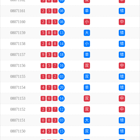
08071162
3
8
7
18
双
中
08071161
2
5
1
08
单
错
08071160
2
1
5
08
小
中
08071159
5
8
0
13
大
错
08071158
2
4
8
14
小
错
08071157
9
3
6
18
单
错
08071156
4
5
7
16
双
中
08071155
1
0
2
03
双
错
08071154
4
7
9
20
单
错
08071153
8
6
0
14
双
中
08071152
2
3
7
12
双
中
08071151
0
0
3
03
大
错
08071150
4
5
6
15
双
错