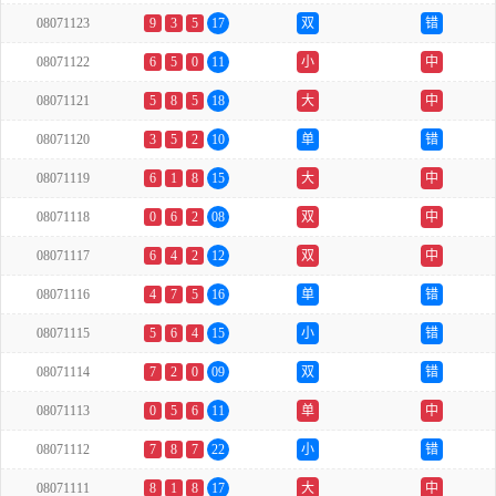
08071123
9
3
5
17
双
错
08071122
6
5
0
11
小
中
08071121
5
8
5
18
大
中
08071120
3
5
2
10
单
错
08071119
6
1
8
15
大
中
08071118
0
6
2
08
双
中
08071117
6
4
2
12
双
中
08071116
4
7
5
16
单
错
08071115
5
6
4
15
小
错
08071114
7
2
0
09
双
错
08071113
0
5
6
11
单
中
08071112
7
8
7
22
小
错
08071111
8
1
8
17
大
中