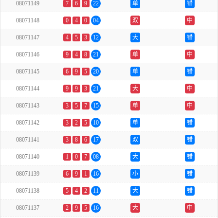
08071149
7
6
9
22
单
错
08071148
0
4
0
04
双
中
08071147
4
5
3
12
大
错
08071146
9
4
8
21
单
中
08071145
6
9
5
20
单
错
08071144
9
9
3
21
大
中
08071143
3
5
7
15
单
中
08071142
3
2
5
10
单
错
08071141
3
8
6
17
双
错
08071140
1
0
7
08
大
错
08071139
6
9
1
16
小
错
08071138
5
4
2
11
大
错
08071137
2
9
5
16
大
中