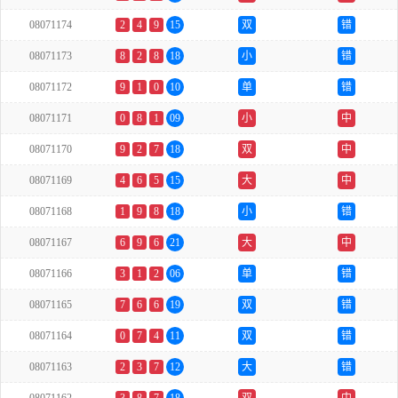
08071174
2
4
9
15
双
错
08071173
8
2
8
18
小
错
08071172
9
1
0
10
单
错
08071171
0
8
1
09
小
中
08071170
9
2
7
18
双
中
08071169
4
6
5
15
大
中
08071168
1
9
8
18
小
错
08071167
6
9
6
21
大
中
08071166
3
1
2
06
单
错
08071165
7
6
6
19
双
错
08071164
0
7
4
11
双
错
08071163
2
3
7
12
大
错