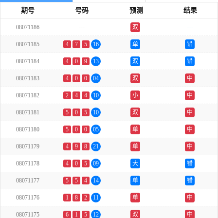
期号
号码
预测
结果
08071186
---
双
---
08071185
4
7
5
16
单
错
08071184
4
0
9
13
双
错
08071183
4
0
0
04
双
中
08071182
2
4
4
10
小
中
08071181
5
0
5
10
双
中
08071180
5
0
0
05
单
中
08071179
4
9
8
21
单
中
08071178
4
0
5
09
大
错
08071177
5
5
4
14
单
错
08071176
1
8
2
11
单
中
08071175
6
1
5
12
双
中