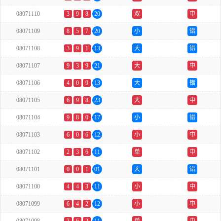
08071110
3
9
8
20
双
中
08071109
8
5
7
20
小
错
08071108
3
9
1
13
大
错
08071107
9
3
9
21
大
中
08071106
4
0
9
13
大
错
08071105
6
9
8
23
大
中
08071104
9
8
0
17
小
错
08071103
6
0
6
12
小
中
08071102
2
3
6
11
单
中
08071101
0
0
1
01
大
错
08071100
4
4
3
11
小
中
08071099
6
4
2
12
小
中